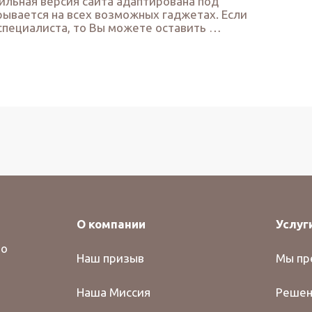
льная версия сайта адаптирована под
ывается на всех возможных гаджетах. Если
специалиста, то Вы можете оставить …
О компании
Услуг
во
Наш призыв
Мы пр
Наша Миссия
Решен