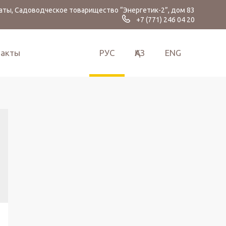
аты, Садоводческое товарищество “Энергетик-2”, дом 83
+7 (771) 246 04 20
такты
РУС
ҚАЗ
ENG