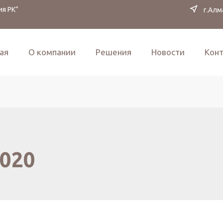
я РК”
г.Алм
ая
О компании
Решения
Новости
Кон
2020