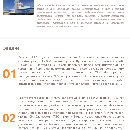
Будучи крупнейшей электростанцией в Казахстане, Экибастузская ГРЭС-1 также
входит в число крупнейших угольных электростанций в мире с текущей
располагаемой мощностью — 3500 MВт. Работоспособность объекта имеет
стратегическое значение для Республики Казахстан, и поэтому руководство
Экибастузской ГРЭС-1 принимает все меры для обеспечения максимально
эффективной диспетчерской связи и непрерывно работает над повышением
эффективности производственных процессов.
Задача
Еще с 1998 года в качестве основной системы коммуникаций на 
«Экибастузской ГРЭС-1 имени Булата Нуржанова» использовалась АТС 
HiCom 300. Несмотря на исключительную надежность платформы на 
сегодняшний день ее возможности уже не соответствуют требованиям 
эффективности и безопасности, принятым в ТЭК. Непрерывная 
эксплуатация в режиме 24/7 на протяжении 24 лет привела к износу как 
электронных компонентов АТС, так и телефонных аппаратов. Чтобы 
исключить риски отсутствия связи система телефонии требовала замены.
Кроме этого заказчик испытывал затруднения с обслуживанием АТС, так 
как поддержки программного обеспечения, установленного на 
телефонной станции, уже была прекращена производителем. Инженеры 
тепловой электростанции не могли интегрировать телефонию с 
локальной сетью из-за отсутствия поддержки IP-технологий. А учитывая, 
что на «Экибастузской ГРЭС-1 имени Булата Нуржанова» было решено 
внедрять централизованную диспетчерскую систему, для 
удовлетворения требований законодательства в области соответствия 
коммуникационных систем положениям СОРМ РК на предприятии 