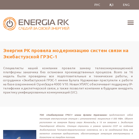
РУС
ҚАЗ
ENG
Энергия РК провела модернизацию систем связи на
Экибастузской ГРЭС-1
Специалисты нашей компании провели замену телекоммуникационной
платформы заказчика без остановки производственных процессов. Всего за 16
недель были проведены все подготовительные и технические работы, и
сотрудники «Экибастузской ГРЭС-1 имени Булата Нуржанова» приступили к работе
на базе современной OpenScape 4000 V10. Новая УПАТС обеспечивает поддержку IP-
телефонии и диспетчерской связи, а также позволит компании в будущем внедрить
практику унифицированных коммуникаций (UC).
ТОО «Экибастузская ГРЭС-1 имени Булата Нуржанова»
представляет собой
тепловую электрическую станцию с установленной мощностью 4 000 МВт. Объект
расположен на северном берегу озера Женгельды, в 16 км севернее г. Экибастуза
Павлодарской области. Станция строилась в рамках проекта СССР по созданию
Экибастузского Топливно-энергетического комплекса, но и на сегодняшний день она
является основным предприятием, обеспечивающим генерацию электроэнергии в
Казахстане на твердом топливе.