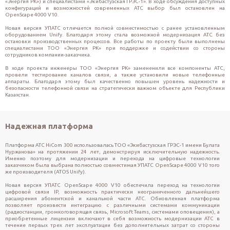
«Энергия РК») и специалистами «Экибастузская ГРЭС-1». В ходе обсуждения доступных 
конфигураций и возможностей современных АТС выбор был остановлен на 
OpenScape 4000 V10.
Новая версия УПАТС отличается полной совместимостью с ранее установленным 
оборудованием Unify. Благодаря этому стала возможной модернизация АТС без 
остановки производственных процессов. Все работы по проекту были выполнены 
специалистами ТОО «Энергия РК» при поддержке и содействии со стороны 
сотрудников компании-заказчика. 
В ходе проекта инженеры ТОО «Энергия РК» замененили все компоненты АТС, 
провели тестирование каналов связи, а также установили новые телефонные 
аппараты. Благодаря этому был качественно повышен уровень надежности и 
безопасности телефонной связи на стратегически важном объекте для Республики 
Казахстан. 
Надежная платформа
Платформа АТС HiCom 300 использовалась ТОО «Экибастузская ГРЭС-1 имени Булата
Нуржанова» на протяжении 24 лет, демонстрируя исключительную надежность.
Именно поэтому для модернизации и перехода на цифровые технологии
заказчиком была выбрана полностью совместимая УПАТС OpenScape 4000 V10 того
же производителя (ATOS Unify).
Новая версия УПАТС OpenScape 4000 V10 обеспечила переход на технологии
цифровой связи IP, возможность практически неограниченного дальнейшего
расширения абонентской и канальной части АТС. Обновленная платформа
позволяет произвести интеграцию с различными системами коммуникации
(радиостанции, громкоговорящая связь, Microsoft Teams, системами оповещения), а
приобретенные лицензии включают в себя возможность модернизации АТС в
течение первых трех лет эксплуатации без дополнительных затрат со стороны