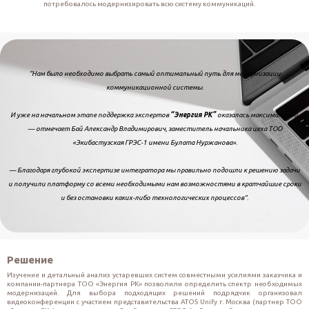
потребовалось модернизировать всю систему коммуникаций. 
“Нам было необходимо выбрать самый оптимальный путь для модернизации
коммуникационной системы.
И уже на начальном этапе поддержка экспертов
“Энергия РК”
оказалась максимальной,
— отмечает Бай Александр Владимирович, заместитель начальника цеха ТОО
«Экибастузская ГРЭС-1 имени Булата Нуржанова».
— Благодаря глубокой экспертизе интегратора мы правильно подошли к решению задачи
и получили платформу со всеми необходимыми нам возможностями в кратчайшие сроки
и без остановки каких-либо технологических процессов”.
Решение
Изучение и детальный анализ устаревших систем совместными усилиями заказчика и 
компании-партнера ТОО «Энергия РК» позволили определить спектр необходимых 
модернизаций. Для выбора подходящих решений подрядчик организовал 
видеоконференции с участием представительства ATOS Unify г. Москва (партнер ТОО 