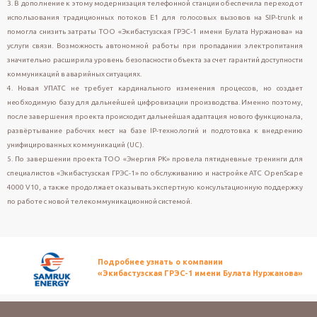
3. В дополнение к этому модернизация телефонной станции обеспечила переход от
использования традиционных потоков E1 для голосовых вызовов на SIP-trunk и
помогла снизить затраты ТОО «Экибастузская ГРЭС-1 имени Булата Нуржанова» на
услуги связи. Возможность автономной работы при пропадании электропитания
значительно расширила уровень безопасности объекта за счет гарантий доступности
коммуникаций в аварийных ситуациях.
4. Новая УПАТС не требует кардинального изменения процессов, но создает
необходимую базу для дальнейшей цифровизации производства. Именно поэтому,
после завершения проекта происходит дальнейшая адаптация нового функционала,
развёртывание рабочих мест на базе IP-технологий и подготовка к внедрению
унифицированных коммуникаций (UC).
5. По завершении проекта ТОО «Энергия РК» провела пятидневные тренинги для
специалистов «Экибастузская ГРЭС-1» по обслуживанию и настройке АТС OpenScape
4000 V10, а также продолжает оказывать экспертную консультационную поддержку
по работе с новой телекоммуникационной системой.
Подробнее узнать о компании
«Экибастузская ГРЭС-1 имени Булата Нуржанова»