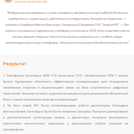
“Модернизация устаревших систем телефонии является типовой задачей для многих
предприятий и организаций, работающих на территории Республики Казахстан. —
отметил Умарбеков Максат Берикович, Генеральный директор ТОО “Энергия РК”. — При
этом использование современных платформ от компании ATOS Unify позволяет нам не
только решить текущие технические вопросы заказчика, но и создать новую
телекоммуникационную платформу с большим потенциалом для дальнейшего роста”.
Результат
1. Платформа OpenScape 4000 V10 позволила ТОО «Экибастузская ГРЭС-1 имени
Булата Нуржанова» обеспечить эффективную коммуникацию для сотрудников
технических отделов и управляющего звена на базе современных цифровых
технологий. Заказчик получил широкие возможности для расширения абонентской
базы, а также повышения качества коммуникаций.
2. На базе новой АТС была оптимизирована работа диспетчеров. Благодаря
использованию OpenScape Xpert были налажены процессы быстрого реагирования
и автоматической регистрации заявок, а диспетчеры получили возможность
практически моментально приступать к разрешению любых ситуации на
производстве.