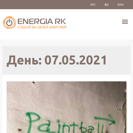
РУС
ҚАЗ
ENG
День:
07.05.2021