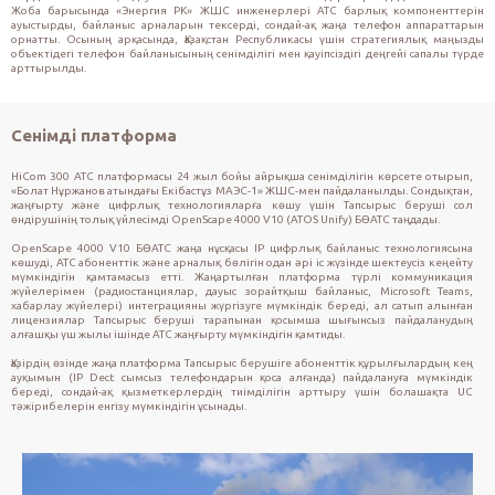
Жоба барысында «Энергия РК» ЖШС инженерлері АТС барлық компоненттерін
ауыстырды, байланыс арналарын тексерді, сондай-ақ жаңа телефон аппараттарын
орнатты. Осының арқасында, Қазақстан Республикасы үшін стратегиялық маңызды
объектідегі телефон байланысының сенімділігі мен қауіпсіздігі деңгейі сапалы түрде
арттырылды.
Сенімді платформа
HiCom 300 АТС платформасы 24 жыл бойы айрықша сенімділігін көрсете отырып,
«Болат Нұржанов атындағы Екібастұз МАЭС-1» ЖШС-мен пайдаланылды. Сондықтан,
жаңғырту және цифрлық технологияларға көшу үшін Тапсырыс беруші сол
өндірушінің толық үйлесімді OpenScape 4000 V10 (ATOS Unify) БӨАТС таңдады.
OpenScape 4000 V10 БӨАТС жаңа нұсқасы IP цифрлық байланыс технологиясына
көшуді, АТС абоненттік және арналық бөлігін одан әрі іс жүзінде шектеусіз кеңейту
мүмкіндігін қамтамасыз етті. Жаңартылған платформа түрлі коммуникация
жүйелерімен (радиостанциялар, дауыс зорайтқыш байланыс, Microsoft Teams,
хабарлау жүйелері) интеграцияны жүргізуге мүмкіндік береді, ал сатып алынған
лицензиялар Тапсырыс беруші тарапынан қосымша шығынсыз пайдаланудың
алғашқы үш жылы ішінде АТС жаңғырту мүмкіндігін қамтиды.
Қазірдің өзінде жаңа платформа Тапсырыс берушіге абоненттік құрылғылардың кең
ауқымын (IP Dect сымсыз телефондарын қоса алғанда) пайдалануға мүмкіндік
береді, сондай-ақ қызметкерлердің тиімділігін арттыру үшін болашақта UC
тәжірибелерін енгізу мүмкіндігін ұсынады.