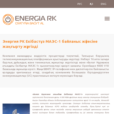
РУС
ҚАЗ
ENG
Энергия РК Екібастұз МАЭС-1 байланыс жүйесіне
жаңғырту жүргізді
Компания мамандары өндірістік процестерді тоқтатпай, Тапсырыс берушінің
телекоммуникациялық платформасын ауыстыруды жүргізді. Небәрі 16 апта ішінде
барлық дайындық және техникалық жұмыстар жүргізілді және «Болат Нұржанов
атындағы Екібастұз МАЭС-1» қызметкерлері қазіргі заманғы OpenScape 4000 V10
базасында жұмысқа кірісті. Жаңа БӨАТС IP-телефония мен диспетчерлік байланысты
қолдауды қамтамасыз етеді, сондай-ақ компанияға болашақта біріздендірілген
коммуникациялар (UC) практикасын енгізуге мүмкіндік береді.
«Болат Нұржанов атындағы Екібастұз МАЭС-1»
жауапкершілігі шектеулі
серіктестігі белгіленген қуаты 4 000 МВт құрайтын жылу электр станциясын білдіреді.
Нысан Павлодар облысы Екібастұз қаласынан солтүстікке қарай 16 км жерде, Женгелді
көлінің солтүстік жағалауында орналасқан. Станция Екібастұз отын-энергетикалық
кешенін құру бойынша КСРО жобасы шеңберінде салынды, бірақ бүгінгі күні ол
Қазақстанда қатты отын негізінде электр энергиясын өндіруді қамтамасыз ететін
негізгі кәсіпорын болып табылады. Қазақстандағы ең ірі электр станциясы бола