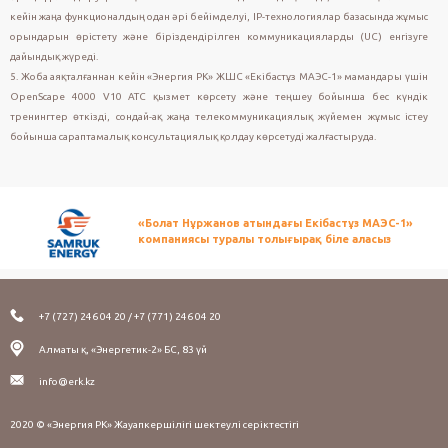
кейін жаңа функционалдың одан әрі бейімделуі, IP-технологиялар базасында жұмыс
орындарын өрістету және біріздендірілген коммуникацияларды (UC) енгізуге
дайындық жүреді.
5. Жоба аяқталғаннан кейін «Энергия РК» ЖШС «Екібастұз МАЭС-1» мамандары үшін
OpenScape 4000 V10 АТС қызмет көрсету және теңшеу бойынша бес күндік
тренингтер өткізді, сондай-ақ жаңа телекоммуникациялық жүйемен жұмыс істеу
бойынша сараптамалық консультациялық қолдау көрсетуді жалғастыруда.
«Болат Нұржанов атындағы Екібастұз МАЭС-1»
компаниясы туралы толығырақ біле аласыз
+7 (727) 246 04 20 / +7 (771) 246 04 20
Алматы қ, «Энергетик-2» БС, 83 үй
info@erk.kz
2020 © «Энергия РК» Жауапкершілігі шектеулі серіктестігі