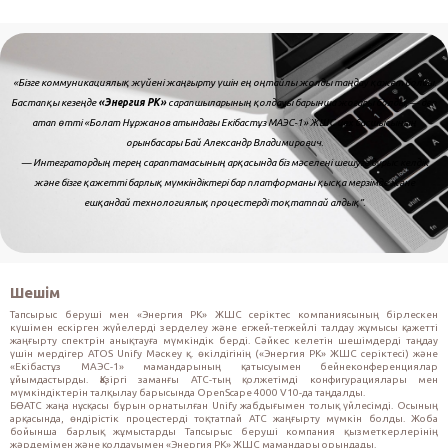
«Бізге коммуникациялық жүйені жаңғырту үшін ең оңтайлы жолды таңдау қажет болды.
Бастапқы кезеңде
«Энергия РК»
сарапшыларының қолдауы барынша жоғары болды, — деп
атап өтті «Болат Нұржанов атындағы Екібастұз МАЭС-1» ЖШС цех басшысының
орынбасары Бай Александр Владимирович.
— Интегратордың терең сараптамасының арқасында біз мәселені шешуге дұрыс келдік
және бізге қажетті барлық мүмкіндіктері бар платформаны қысқа мерзімде және
ешқандай технологиялық процестерді тоқтатпай алдық”.
Шешім
Тапсырыс беруші мен «Энергия РК» ЖШС серіктес компаниясының бірлескен
күшімен ескірген жүйелерді зерделеу және егжей-тегжейлі талдау жұмысы қажетті
жаңғырту спектрін анықтауға мүмкіндік берді. Сәйкес келетін шешімдерді таңдау
үшін мердігер ATOS Unify Мәскеу қ. өкілдігінің («Энергия РК» ЖШС серіктесі) және
«Екібастұз МАЭС-1» мамандарының қатысуымен бейнеконференциялар
ұйымдастырды. Қазіргі заманғы АТС-тың қолжетімді конфигурациялары мен
мүмкіндіктерін талқылау барысында OpenScape 4000 V10-да таңдалды.
БӨАТС жаңа нұсқасы бұрын орнатылған Unify жабдығымен толық үйлесімді. Осының
арқасында, өндірістік процестерді тоқтатпай АТС жаңғырту мүмкін болды. Жоба
бойынша барлық жұмыстарды Тапсырыс беруші компания қызметкерлерінің
жәрдемімен және қолдауымен «Энергия РК» ЖШС мамандары орындады.