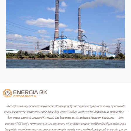
«Телефонияның ескірген жүйелерін жаңғырту Қазақстан Республикасының аумағында
жұмыс істейтін көптеген кәсіпорындар мен ұйымдар үшін үлгі міндет болып табылады. —
деп атап өтті «Энергия РК» ЖШС Бас директоры Умарбеков Мақсат Берікұлы. — Бұл
ретте ATOS Unify компаниясының заманауи платформаларын пайдалану бізге тапсырыс
берушінің ағымдағы техникалық мәселелерін шешіп қана қоймай, әрі қарай өсу үшін үлкен