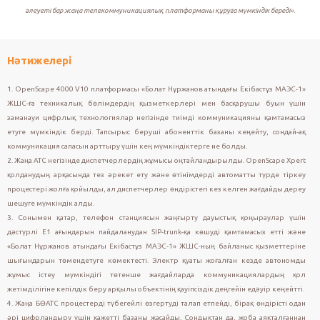
әлеуеті бар жаңа телекоммуникациялық платформаны құруға мүмкіндік береді».
Нәтижелері
1. OpenScape 4000 V10 платформасы «Болат Нұржанов атындағы Екібастұз МАЭС-1»
ЖШС-ға техникалық бөлімдердің қызметкерлері мен басқарушы буын үшін
заманауи цифрлық технологиялар негізінде тиімді коммуникацияны қамтамасыз
етуге мүмкіндік берді. Тапсырыс беруші абоненттік базаны кеңейту, сондай-ақ
коммуникация сапасын арттыру үшін кең мүмкіндіктерге ие болды.
2. Жаңа АТС негізінде диспетчерлердің жұмысы оңтайландырылды. OpenScape Xpert
қолданудың арқасында тез әрекет ету және өтінімдерді автоматты түрде тіркеу
процестері жолға қойылды, ал диспетчерлер өндірістегі кез келген жағдайды дереу
шешуге мүмкіндік алды.
3. Сонымен қатар, телефон станциясын жаңғырту дауыстық қоңыраулар үшін
дәстүрлі E1 ағындарын пайдаланудан SIP-trunk-қа көшуді қамтамасыз етті және
«Болат Нұржанов атындағы Екібастұз МАЭС-1» ЖШС-ның байланыс қызметтеріне
шығындарын төмендетуге көмектесті. Электр қуаты жоғалған кезде автономды
жұмыс істеу мүмкіндігі төтенше жағдайларда коммуникациялардың қол
жетімділігіне кепілдік беру арқылы объектінің қауіпсіздік деңгейін едәуір кеңейтті.
4. Жаңа БӨАТС процестерді түбегейлі өзгертуді талап етпейді, бірақ өндірісті одан
әрі цифрландыру үшін қажетті базаны жасайды. Сондықтан да, жоба аяқталғаннан