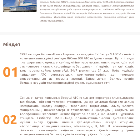
отырып, Екібастұз МАЭС-1, сондай-ақ ағымдағы иелік қуаты 3500 МВт болатын әлемдегі
ең ірі көмір электр станцияларының қатарына кіреді. Нысанның жұмыс қабілеттілігі
Қазақстан Республикасы үшін стратегиялық маңызға ие, сондықтан Екібастұз МАЭС-1
басшылығы барынша тиімді диспетчерлік байланысты қамтамасыз ету үшін барлық
шараларды қабылдайды және өндірістік процестердің тиімділігін арттыру үшін
үздіксіз жұмыс істейді.
Міндет
1998 жылдан бастап «Болат Нұржанов атындағы Екібастұз МАЭС-1» негізгі 
коммуникация жүйесі ретінде HiCom 300 АТС пайдаланылды. Бүгінгі таңда 
платформаның ерекше сенімділігіне қарамастан, оның мүмкіндіктері 
отын-энергетикалық кешенінде қабылданған тиімділік пен қауіпсіздік 
талаптарына сәйкес келмейді. 24/7 режимінде 24 жыл бойы үздіксіз 
пайдалану АТС электрондық компоненттерінің де, телефон 
аппараттарының да тозуына әкелді. Байланыстың болмау қаупін 
болдырмау үшін телефония жүйесі ауыстыруды қажет етті.
Сонымен қатар, тапсырыс беруші АТС-ға қызмет көрсетуде қиындықтарға 
тап болды, өйткені телефон станциясында орнатылған бағдарламалық 
жасақтаманы қолдау өндіруші тарапынан тоқтатылды. Жылу электр 
станциясының инженерлері IP-технологияны қолдаудың жоқтығынан 
телефонияны жергілікті желіге біріктіре алмады. Ал «Болат Нұржанов 
атындағы Екібастұз МАЭС-1»-де орталықтандырылған диспетчерлік 
жүйені енгізу туралы шешім қабылданғанын ескере отырып, 
кәсіпорында коммуникациялық жүйелердің ҚР АЖІІШ ережелеріне 
сәйкестігі саласындағы заңнама талаптарын қанағаттандыру үшін 
коммуникацияның барлық жүйесін жаңғырту қажет болды.