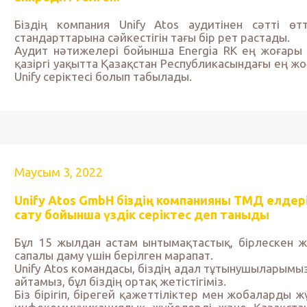
Біздің компания Unify Atos аудитінен сәтті ө
стандарттарына сәйкестігін тағы бір рет растады.
Аудит нәтижелері бойынша Energia RK ең жоғары
қазіргі уақытта Қазақстан Республикасындағы ең жоғ
Unify серіктесі болып табылады.
Маусым 3, 2022
Unify Atos GmbH біздің компанияны ТМД елдер
сату бойынша үздік серіктес деп таныды
Бұл 15 жылдан астам ынтымақтастық, бірлескен ж
сапалы даму үшін берілген марапат.
Unify Atos командасы, біздің адал тұтынушыларымыз
айтамыз, бұл біздің ортақ жетістігіміз.
Біз бірігіп, бірегей қажеттіліктер мен жобаларды ж