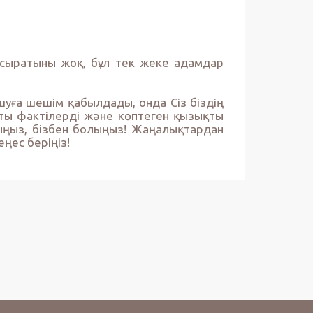
Жасыратыны жоқ, бұл тек жеке адамдар
шуға шешім қабылдады, онда Сіз біздің
қты фактілерді және көптеген қызықты
ыңыз, бізбен болыңыз! Жаңалықтардан
ңес беріңіз!