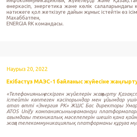
инфокоммуникациялық жүйелерді және Қазақста
өнеркәсіп, энергетика және көлік салаларындағы
нәтижеге қол жеткізуге дайын жұмыс істейтін өз ісі
Махаббатпен,
ENERGIA RK командасы.
Наурыз 20, 2022
Екібастұз МАЭС-1 байланыс жүйесіне жаңғырт
«Телефонияның ескірген жүйелерін жаңғырту Қазақ
істейтін көптеген кәсіпорындар мен ұйымдар үші
атап өтті «Энергия РК» ЖШС Бас директоры Умар
ATOS Unify компаниясының заманауи платформалары
ағымдағы техникалық мәселелерін шешіп қана қоймай
жаңа телекоммуникациялық платформаны құруға мүмк