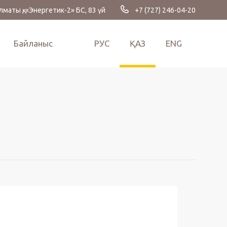
лматы қ, «Энергетик-2» БС, 83 үй
+7 (727) 246-04-20
Байланыс
РУС
ҚАЗ
ENG