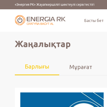
«Энергия РК» Жауапкершілігі шектеулі серіктестігі
Басты бет
Жаңалықтар
Барлығы
Мұрағат