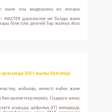
тті және осы өндірушінің ең жоғары
 – MASTER дәрежесіне ие болды және
ары біліктілік деңгейі бар жалғыз Atos
і арасында 2021 жылы белсенді
еңістер, жобалар, жемісті еңбек және
 бен қызметкерлеріміз, Сіздерге алғыс
үзеге асыруда, цифрлық (IT) өнімдерді,