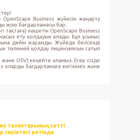
стер!
 OpenScape Business жүйесін жаңарту
рды жою бағдарламасы бар:
гі тақтаға) көшетін OpenScape Business
масыз ету қолдауын алады. Бұл ұсыныс
ына дейін жарамды. Жүйеде белсенді
сын төлемей қолдау лицензиясын сатып
 және OSV) кеңейте аламыз. Егер сізде
біз оларды бағдарламаға енгіземіз және
теу талаптарының сәтті
 серіктесі ретінде