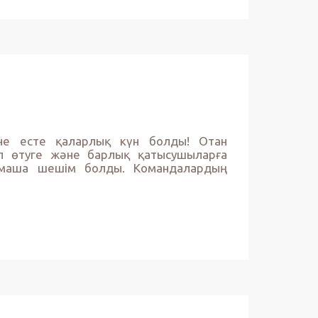
е есте қаларлық күн болды! Отан
п өтуге және барлық қатысушыларға
тамаша шешім болды. Командалардың