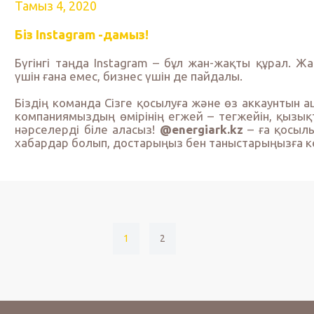
Тамыз 4, 2020
Біз Instagram -дамыз!
Бүгінгі таңда Instagram – бұл жан-жақты құрал. 
үшін ғана емес, бизнес үшін де пайдалы.
Біздің команда Сізге қосылуға және өз аккаунтын а
компаниямыздың өмірінің егжей – тегжейін, қызы
нәрселерді біле аласыз!
@energiark.kz
– ға қосыл
хабардар болып, достарыңыз бен таныстарыңызға ке
1
2