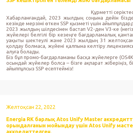
SSP кешіктірілген төлемді жою бағдарламасы
Құрметті серікте
Хабарланғандай, 2023 жылдың соңына дейін бізде
кезінде мерзімі өткен SSP қызметі үшін айыппұлда
2023 жылдың шілдесінен бастап V2-ден V3-ке (негіз
жүйелері белгілі бір кезеңге бағдарламалық қамта
уақыты шектеулі және 2023 жылдың 31 желтоқсан
қолдау болмаса, жүйені қалпына келтіру лицензия
алуға болады.
Біз бұл промо-бағдарламаны басқа жүйелерге (OS4K
осындай жүйелер болса – бізге ақпарат жіберіңіз, 
айыппұлсыз SSP есептейміз!
Желтоқсан 22, 2022
Energia RK барлық Atos Unify Master аккредит
орындалғанын мойындау үшін Atos Unify мастер
аккредиттелген.