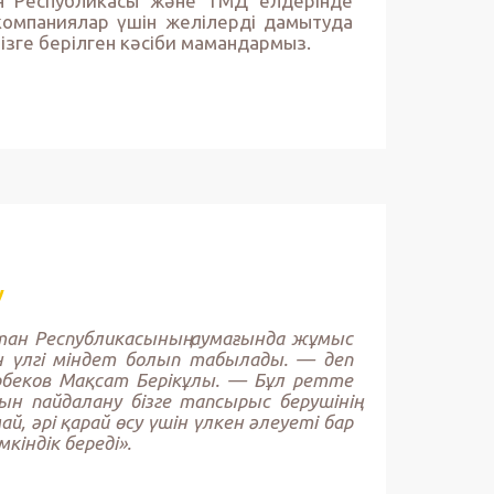
н Республикасы және ТМД елдерінде
 компаниялар үшін желілерді дамытуда
мізге берілген кәсіби мамандармыз.
у
стан Республикасының аумағында жұмыс
н үлгі міндет болып табылады. — деп
беков Мақсат Берікұлы. — Бұл ретте
н пайдалану бізге тапсырыс берушінің
, әрі қарай өсу үшін үлкен әлеуеті бар
індік береді».