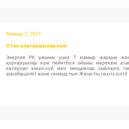
Мамыр 7, 2021
Отан қорғаушылар күні
Энергия РК ұжымы үшін 7 мамыр жарқын жән
қорғаушылар күні пейнтбол ойыны мерекені ата
көтеріңкі көңіл-күй мен эмоциялар сыйлауға 
ауызбіршілігі және сенімді тыл-Жеңістің сөзсіз кілті!